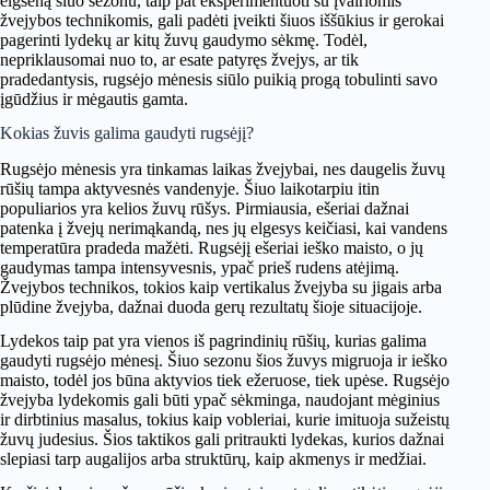
elgseną šiuo sezonu, taip pat eksperimentuoti su įvairiomis
žvejybos technikomis, gali padėti įveikti šiuos iššūkius ir gerokai
pagerinti lydekų ar kitų žuvų gaudymo sėkmę. Todėl,
nepriklausomai nuo to, ar esate patyręs žvejys, ar tik
pradedantysis, rugsėjo mėnesis siūlo puikią progą tobulinti savo
įgūdžius ir mėgautis gamta.
Kokias žuvis galima gaudyti rugsėjį?
Rugsėjo mėnesis yra tinkamas laikas žvejybai, nes daugelis žuvų
rūšių tampa aktyvesnės vandenyje. Šiuo laikotarpiu itin
populiarios yra kelios žuvų rūšys. Pirmiausia, ešeriai dažnai
patenka į žvejų nerimąkandą, nes jų elgesys keičiasi, kai vandens
temperatūra pradeda mažėti. Rugsėjį ešeriai ieško maisto, o jų
gaudymas tampa intensyvesnis, ypač prieš rudens atėjimą.
Žvejybos technikos, tokios kaip vertikalus žvejyba su jigais arba
plūdine žvejyba, dažnai duoda gerų rezultatų šioje situacijoje.
Lydekos taip pat yra vienos iš pagrindinių rūšių, kurias galima
gaudyti rugsėjo mėnesį. Šiuo sezonu šios žuvys migruoja ir ieško
maisto, todėl jos būna aktyvios tiek ežeruose, tiek upėse. Rugsėjo
žvejyba lydekomis gali būti ypač sėkminga, naudojant mėginius
ir dirbtinius masalus, tokius kaip vobleriai, kurie imituoja sužeistų
žuvų judesius. Šios taktikos gali pritraukti lydekas, kurios dažnai
slepiasi tarp augalijos arba struktūrų, kaip akmenys ir medžiai.