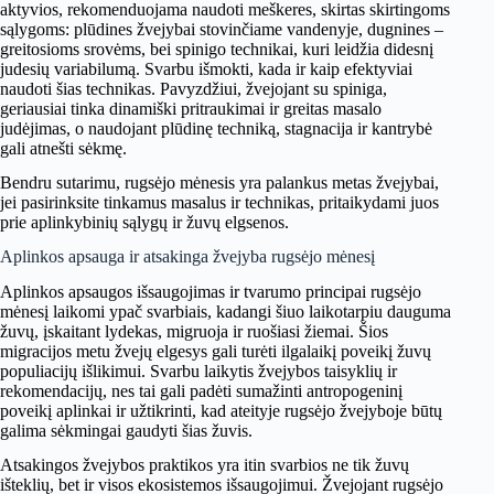
aktyvios, rekomenduojama naudoti meškeres, skirtas skirtingoms
sąlygoms: plūdines žvejybai stovinčiame vandenyje, dugnines –
greitosioms srovėms, bei spinigo technikai, kuri leidžia didesnį
judesių variabilumą. Svarbu išmokti, kada ir kaip efektyviai
naudoti šias technikas. Pavyzdžiui, žvejojant su spiniga,
geriausiai tinka dinamiški pritraukimai ir greitas masalo
judėjimas, o naudojant plūdinę techniką, stagnacija ir kantrybė
gali atnešti sėkmę.
Bendru sutarimu, rugsėjo mėnesis yra palankus metas žvejybai,
jei pasirinksite tinkamus masalus ir technikas, pritaikydami juos
prie aplinkybinių sąlygų ir žuvų elgsenos.
Aplinkos apsauga ir atsakinga žvejyba rugsėjo mėnesį
Aplinkos apsaugos išsaugojimas ir tvarumo principai rugsėjo
mėnesį laikomi ypač svarbiais, kadangi šiuo laikotarpiu dauguma
žuvų, įskaitant lydekas, migruoja ir ruošiasi žiemai. Šios
migracijos metu žvejų elgesys gali turėti ilgalaikį poveikį žuvų
populiacijų išlikimui. Svarbu laikytis žvejybos taisyklių ir
rekomendacijų, nes tai gali padėti sumažinti antropogeninį
poveikį aplinkai ir užtikrinti, kad ateityje rugsėjo žvejyboje būtų
galima sėkmingai gaudyti šias žuvis.
Atsakingos žvejybos praktikos yra itin svarbios ne tik žuvų
išteklių, bet ir visos ekosistemos išsaugojimui. Žvejojant rugsėjo