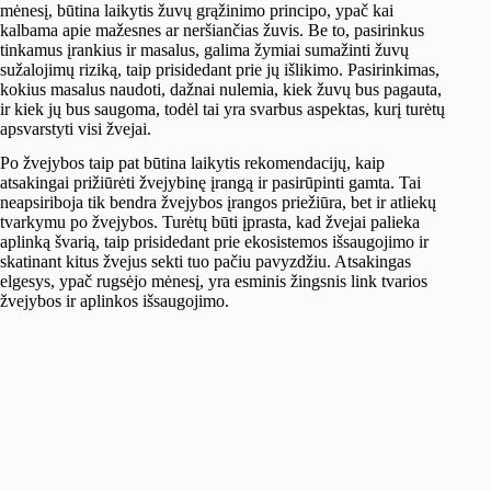
mėnesį, būtina laikytis žuvų grąžinimo principo, ypač kai
kalbama apie mažesnes ar neršiančias žuvis. Be to, pasirinkus
tinkamus įrankius ir masalus, galima žymiai sumažinti žuvų
sužalojimų riziką, taip prisidedant prie jų išlikimo. Pasirinkimas,
kokius masalus naudoti, dažnai nulemia, kiek žuvų bus pagauta,
ir kiek jų bus saugoma, todėl tai yra svarbus aspektas, kurį turėtų
apsvarstyti visi žvejai.
Po žvejybos taip pat būtina laikytis rekomendacijų, kaip
atsakingai prižiūrėti žvejybinę įrangą ir pasirūpinti gamta. Tai
neapsiriboja tik bendra žvejybos įrangos priežiūra, bet ir atliekų
tvarkymu po žvejybos. Turėtų būti įprasta, kad žvejai palieka
aplinką švarią, taip prisidedant prie ekosistemos išsaugojimo ir
skatinant kitus žvejus sekti tuo pačiu pavyzdžiu. Atsakingas
elgesys, ypač rugsėjo mėnesį, yra esminis žingsnis link tvarios
žvejybos ir aplinkos išsaugojimo.