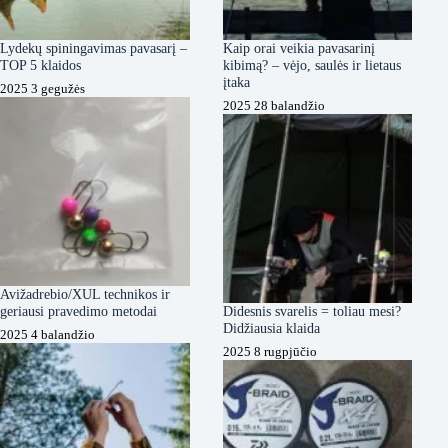
Lydekų spiningavimas pavasarį –
Kaip orai veikia pavasarinį
TOP 5 klaidos
kibimą? – vėjo, saulės ir lietaus
įtaka
2025 3 gegužės
2025 28 balandžio
Avižadrebio/XUL technikos ir
geriausi pravedimo metodai
Didesnis svarelis = toliau mesi?
Didžiausia klaida
2025 4 balandžio
2025 8 rugpjūčio