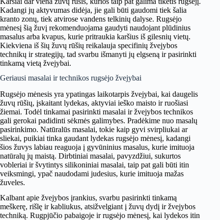
Karšiai dar viena žuvų rūšis, kurios taip pat galima tikėtis rugsėjį.
Kadangi jų aktyvumas didėja, jie gali būti gaudomi tiek šalia
kranto zonų, tiek atvirose vandens telkinių dalyse. Rugsėjo
mėnesį šią žuvį rekomenduojama gaudyti naudojant plūdinius
masalus arba kvapus, kurie pritraukia karšius iš gilesnių vietų.
Kiekviena iš šių žuvų rūšių reikalauja specifinių žvejybos
technikų ir strategijų, tad svarbu išmanyti jų elgseną ir pasirinkti
tinkamą vietą žvejybai.
Geriausi masalai ir technikos rugsėjo žvejybai
Rugsėjo mėnesis yra ypatingas laikotarpis žvejybai, kai daugelis
žuvų rūšių, įskaitant lydekas, aktyviai ieško maisto ir ruošiasi
žiemai. Todėl tinkamai pasirinkti masalai ir žvejybos technikos
gali gerokai padidinti sėkmės galimybes. Pradėkime nuo masalų
pasirinkimo. Natūralūs masalai, tokie kaip gyvi svirpliukai ar
sliekai, puikiai tinka gaudant lydekas rugsėjo mėnesį, kadangi
šios žuvys labiau reaguoja į gyvūninius masalus, kurie imituoja
natūralų jų maistą. Dirbtiniai masalai, pavyzdžiui, sukurtos
vobleriai ir švytintys silikoniniai masalai, taip pat gali būti itin
veiksmingi, ypač naudodami judesius, kurie imituoja mažas
žuveles.
Kalbant apie žvejybos įrankius, svarbu pasirinkti tinkamą
meškerę, rišlę ir kabliukus, atsižvelgiant į žuvų dydį ir žvejybos
techniką. Rugpjūčio pabaigoje ir rugsėjo mėnesį, kai lydekos itin