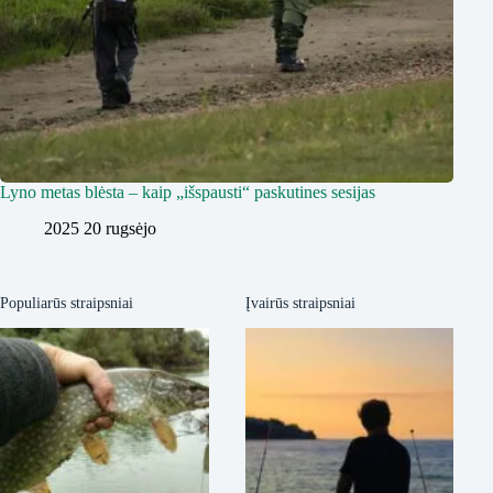
Lyno metas blėsta – kaip „išspausti“ paskutines sesijas
2025 20 rugsėjo
Populiarūs straipsniai
Įvairūs straipsniai