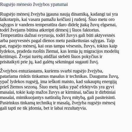
Rugsėjo mėnesio žvejybos ypatumai
Rugsėjo mėnesį žvejyba įgauna naują dinamiką, kadangi tai yra
laikotarpis, kai vasara pamažu keičiasi į rudenį. Šiuo metu oro
sąlygos ir vandens temperatūra daro didelę įtaką žuvų elgsenai,
todėl žvejams būtina atkreipti dėmesį į šiuos faktorius.
Temperatūra dažnai svyruoja, todėl žuvys gali būti aktyvesnės
arba pasyvesnės pagal dienos metu pasikeitusias sąlygas. Taip
pat, rugsėjo mėnesį, kai oras tampa vėsesnis, žuvys, tokius kaip
lydekos, pradeda ruoštis žiemai, kas lemia jų migracijos modelių
keitimąsi. Žvejai turėtų atidžiai stebėti šiuos pokyčius ir
prisitaikyti prie jų, kad galėtų sėkmingai sugauti žuvį.
Žvejybos entuziastams, kuriems svarbi rugsėjo žvejyba,
patariama rinktis tinkamus masalus ir technikas. Dauguma žuvų,
ypač lydekos rugsėjį, ima ieškoti maisto, kad sukauptų energiją
prieš žiemos sezoną. Šiuo metų laiku ypač efektyvūs yra gyvi
masalai, tokie kaip mažos žuvys ar kirminai, tačiau ir dirbtiniai
masalai, mimikuojantys natūralią žuvų mitybą, gali pasiteisinti.
Pasirinkus tinkamą techniką ir masalą, žvejyba rugsėjo mėnesį
gali tapti ne tik įdomia, bet ir labai rezultatyvia.