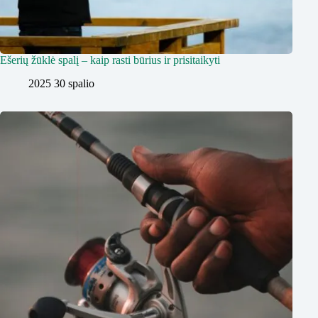
Ešerių žūklė spalį – kaip rasti būrius ir prisitaikyti
2025 30 spalio