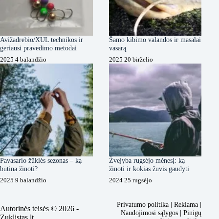
Avižadrebio/XUL technikos ir
Šamo kibimo valandos ir masalai
geriausi pravedimo metodai
vasarą
2025 4 balandžio
2025 20 birželio
Pavasario žūklės sezonas – ką
Žvejyba rugsėjo mėnesį: ką
būtina žinoti?
žinoti ir kokias žuvis gaudyti
2025 9 balandžio
2024 25 rugsėjo
Privatumo politika
|
Reklama
|
Autorinės teisės © 2026 -
Naudojimosi sąlygos
|
Pinigų
Zuklistas.lt