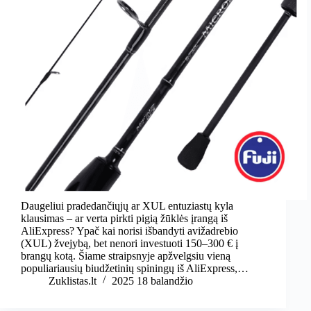
Daugeliui pradedančiųjų ar XUL entuziastų kyla
klausimas – ar verta pirkti pigią žūklės įrangą iš
AliExpress? Ypač kai norisi išbandyti avižadrebio
(XUL) žvejybą, bet nenori investuoti 150–300 € į
brangų kotą. Šiame straipsnyje apžvelgsiu vieną
populiariausių biudžetinių spiningų iš AliExpress,…
Zuklistas.lt
2025 18 balandžio