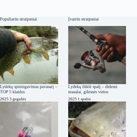
Populiarūs straipsniai
Įvairūs straipsniai
Lydekų spiningavimas pavasarį –
Lydekų žūklė spalį – didesni
TOP 5 klaidos
masalai, gilesnės vietos
2025 3 gegužės
2025 1 spalio