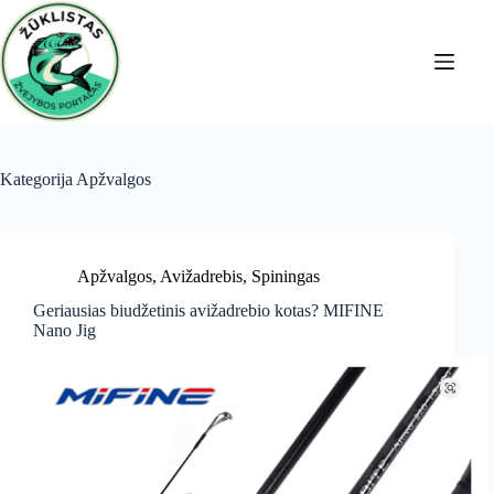
Skip
to
content
Kategorija
Apžvalgos
Apžvalgos
,
Avižadrebis
,
Spiningas
Geriausias biudžetinis avižadrebio kotas? MIFINE
Nano Jig