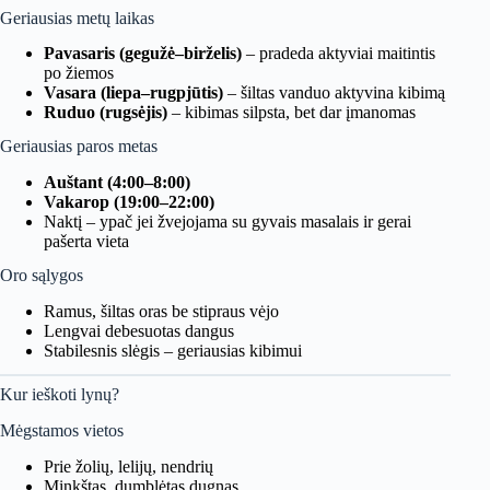
Geriausias metų laikas
Pavasaris (gegužė–birželis)
– pradeda aktyviai maitintis
po žiemos
Vasara (liepa–rugpjūtis)
– šiltas vanduo aktyvina kibimą
Ruduo (rugsėjis)
– kibimas silpsta, bet dar įmanomas
Geriausias paros metas
Auštant (4:00–8:00)
Vakarop (19:00–22:00)
Naktį – ypač jei žvejojama su gyvais masalais ir gerai
pašerta vieta
Oro sąlygos
Ramus, šiltas oras be stipraus vėjo
Lengvai debesuotas dangus
Stabilesnis slėgis – geriausias kibimui
Kur ieškoti lynų?
Mėgstamos vietos
Prie žolių, lelijų, nendrių
Minkštas, dumblėtas dugnas