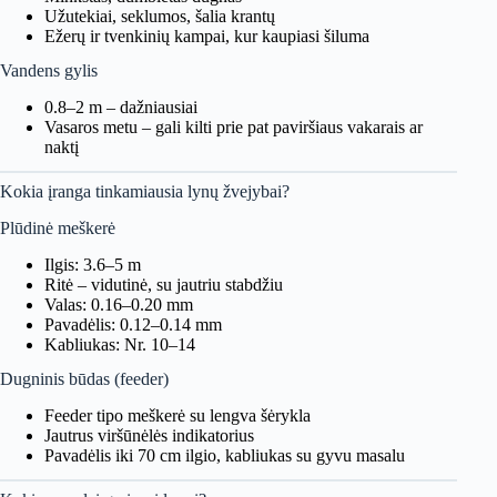
Užutekiai, seklumos, šalia krantų
Ežerų ir tvenkinių kampai, kur kaupiasi šiluma
Vandens gylis
0.8–2 m – dažniausiai
Vasaros metu – gali kilti prie pat paviršiaus vakarais ar
naktį
Kokia įranga tinkamiausia lynų žvejybai?
Plūdinė meškerė
Ilgis: 3.6–5 m
Ritė – vidutinė, su jautriu stabdžiu
Valas: 0.16–0.20 mm
Pavadėlis: 0.12–0.14 mm
Kabliukas: Nr. 10–14
Dugninis būdas (feeder)
Feeder tipo meškerė su lengva šėrykla
Jautrus viršūnėlės indikatorius
Pavadėlis iki 70 cm ilgio, kabliukas su gyvu masalu