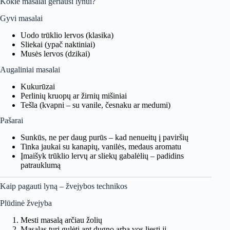
Kokie masalai geriausi lynui?
Gyvi masalai
Uodo trūklio lervos (klasika)
Sliekai (ypač naktiniai)
Musės lervos (dzikai)
Augaliniai masalai
Kukurūzai
Perlinių kruopų ar žirnių mišiniai
Tešla (kvapni – su vanile, česnaku ar medumi)
Pašarai
Sunkūs, ne per daug purūs – kad nenueitų į paviršių
Tinka jaukai su kanapių, vanilės, medaus aromatu
Įmaišyk trūklio lervų ar sliekų gabalėlių – padidins
patrauklumą
Kaip pagauti lyną – žvejybos technikos
Plūdinė žvejyba
Mesti masalą arčiau žolių
Masalas turi gulėti ant dugno arba vos liesti jį