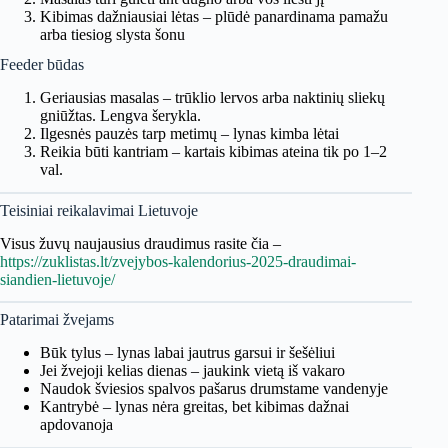
Kibimas dažniausiai lėtas – plūdė panardinama pamažu
arba tiesiog slysta šonu
Feeder būdas
Geriausias masalas – trūklio lervos arba naktinių sliekų
gniūžtas. Lengva šerykla.
Ilgesnės pauzės tarp metimų – lynas kimba lėtai
Reikia būti kantriam – kartais kibimas ateina tik po 1–2
val.
Teisiniai reikalavimai Lietuvoje
Visus žuvų naujausius draudimus rasite čia –
https://zuklistas.lt/zvejybos-kalendorius-2025-draudimai-
siandien-lietuvoje/
Patarimai žvejams
Būk tylus – lynas labai jautrus garsui ir šešėliui
Jei žvejoji kelias dienas – jaukink vietą iš vakaro
Naudok šviesios spalvos pašarus drumstame vandenyje
Kantrybė – lynas nėra greitas, bet kibimas dažnai
apdovanoja