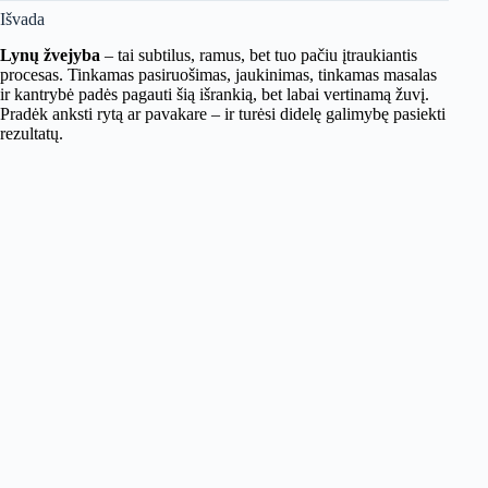
Išvada
Lynų žvejyba
– tai subtilus, ramus, bet tuo pačiu įtraukiantis
procesas. Tinkamas pasiruošimas, jaukinimas, tinkamas masalas
ir kantrybė padės pagauti šią išrankią, bet labai vertinamą žuvį.
Pradėk anksti rytą ar pavakare – ir turėsi didelę galimybę pasiekti
rezultatų.