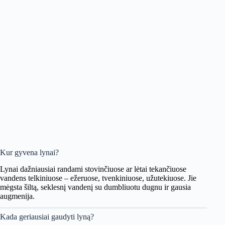
Kur gyvena lynai?
Lynai dažniausiai randami stovinčiuose ar lėtai tekančiuose
vandens telkiniuose – ežeruose, tvenkiniuose, užutekiuose. Jie
mėgsta šiltą, seklesnį vandenį su dumbliuotu dugnu ir gausia
augmenija.
Kada geriausiai gaudyti lyną?