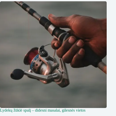
Lydekų žūklė spalį – didesni masalai, gilesnės vietos