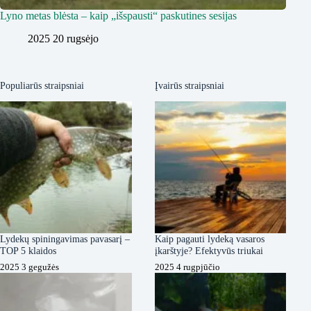
Lyno metas blėsta – kaip „išspausti“ paskutines sesijas
2025 20 rugsėjo
Populiarūs straipsniai
Įvairūs straipsniai
Lydekų spiningavimas pavasarį –
Kaip pagauti lydeką vasaros
TOP 5 klaidos
įkarštyje? Efektyvūs triukai
2025 3 gegužės
2025 4 rugpjūčio