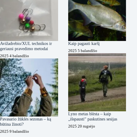
Avižadrebio/XUL technikos ir
Kaip pagauti karšį
geriausi pravedimo metodai
2025 5 balandžio
2025 4 balandžio
Lyno metas blėsta – kaip
Pavasario žūklės sezonas – ką
„išspausti“ paskutines sesijas
būtina žinoti?
2025 20 rugsėjo
2025 9 balandžio