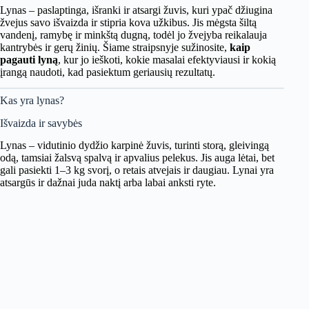
Lynas – paslaptinga, išranki ir atsargi žuvis, kuri ypač džiugina
žvejus savo išvaizda ir stipria kova užkibus. Jis mėgsta šiltą
vandenį, ramybę ir minkštą dugną, todėl jo žvejyba reikalauja
kantrybės ir gerų žinių. Šiame straipsnyje sužinosite,
kaip
pagauti lyną
, kur jo ieškoti, kokie masalai efektyviausi ir kokią
įrangą naudoti, kad pasiektum geriausių rezultatų.
Kas yra lynas?
Išvaizda ir savybės
Lynas – vidutinio dydžio karpinė žuvis, turinti storą, gleivingą
odą, tamsiai žalsvą spalvą ir apvalius pelekus. Jis auga lėtai, bet
gali pasiekti 1–3 kg svorį, o retais atvejais ir daugiau. Lynai yra
atsargūs ir dažnai juda naktį arba labai anksti ryte.