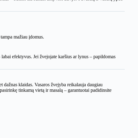
ms tampa mažiau įdomus.
labai efektyvus. Jei žvejojate karšius ar lynus – papildomas
bet dažnas klaidas. Vasaros žvejyba reikalauja daugiau
 pasirinkę tinkamą vietą ir masalą – garantuotai padidinsite