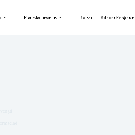
i
Pradedantiesiems
Kursai
Kibimo Prognozė
švengti
formacinė