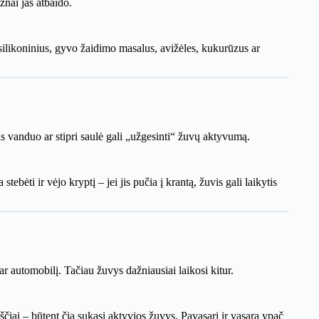
žnai jas atbaido.
 silikoninius, gyvo žaidimo masalus, avižėles, kukurūzus ar
is vanduo ar stipri saulė gali „užgesinti“ žuvų aktyvumą.
ebėti ir vėjo kryptį – jei jis pučia į krantą, žuvis gali laikytis
ar automobilį. Tačiau žuvys dažniausiai laikosi kitur.
ščiai – būtent čia sukasi aktyvios žuvys. Pavasarį ir vasarą ypač