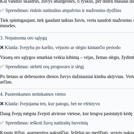
Kai vanduo skaidrus, žuvys atsargesnės, o ryškūs, per dideli masalai da
✅ Sprendimas: rinktis natūralius atspalvius ir mažesnius dydžius
Tiek spiningaujant, tiek gaudant taikias žuvis, verta naudoti mažesnius
museles.
3. Nepaisoma oro sąlygų
❌ Klaida: žvejyba po karšto, vėjuoto ar slėgio kintančio periodo
Vasarą oro sąlygos smarkiai veikia kibimą – vėjas, žemas slėgis, žydint
✅ Sprendimas: stebėti orų prognozes ir slėgį
Po lietaus ar debesuotos dienos žuvys dažniausiai kimba aktyviau. Verta st
arčiau.
4. Pasirenkamos netinkamos vietos
❌ Klaida: žvejojama ten, kur patogu, bet ne efektyvu
Daug žvejų mėgsta žvejoti atvirose vietose, kur lengva pasistatyti kėdę 
✅ Sprendimas: ieškoti žuvų natūralių buveinių
Krantų lūžiai, augmenijos pakraščiai, šešėliai po medžiais, srovės pakra