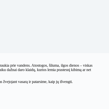
traukia prie vandens. Atostogos, šiluma, ilgos dienos – viskas
 laiku dažnai daro klaidų, kurios lemia prastesnį kibimą ar net
 žvejojant vasarą ir patarsime, kaip jų išvengti.