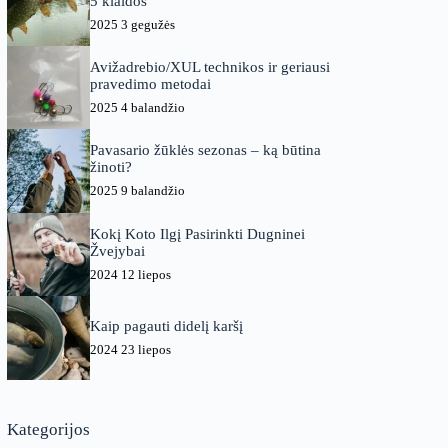
5 klaidos
2025 3 gegužės
Avižadrebio/XUL technikos ir geriausi
pravedimo metodai
2025 4 balandžio
Pavasario žūklės sezonas – ką būtina
žinoti?
2025 9 balandžio
Kokį Koto Ilgį Pasirinkti Dugninei
Žvejybai
2024 12 liepos
Kaip pagauti didelį karšį
2024 23 liepos
Kategorijos