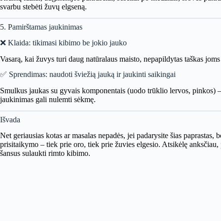
svarbu stebėti žuvų elgseną.
5. Pamirštamas jaukinimas
❌ Klaida: tikimasi kibimo be jokio jauko
Vasarą, kai žuvys turi daug natūralaus maisto, nepapildytas taškas jo
✅ Sprendimas: naudoti šviežią jauką ir jaukinti saikingai
Smulkus jaukas su gyvais komponentais (uodo trūklio lervos, pinkos) – 
jaukinimas gali nulemti sėkmę.
Išvada
Net geriausias kotas ar masalas nepadės, jei padarysite šias paprastas, 
prisitaikymo – tiek prie oro, tiek prie žuvies elgesio. Atsikėlę anksčiau,
šansus sulaukti rimto kibimo.