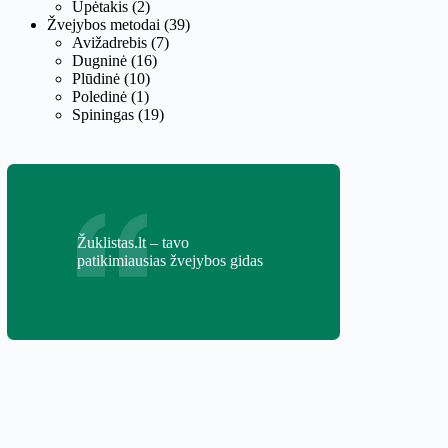
Upėtakis
(2)
Žvejybos metodai
(39)
Avižadrebis
(7)
Dugninė
(16)
Plūdinė
(10)
Poledinė
(1)
Spiningas
(19)
Žuklistas.lt – tavo
patikimiausias žvejybos gidas