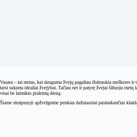
Vasara – tai metas, kai dauguma žvejų pagaliau išsitraukia meškeres ir 
tarsi sukurta idealiai žvejybai. Tačiau net ir patyrę žvejai šiltuoju metų
visai be laimikio praleistą dieną.
Šiame straipsnyje apžvelgsime penkias dažniausiai pasitaikančias klaidas