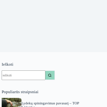
Ieškoti
No
results
Populiarūs straipsniai
Lydekų spiningavimas pavasarį – TOP