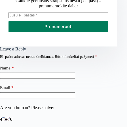
Gaukite geriausius straipsnius tiesiai į el. paštą –
prenumeruokite dabar
Prenumeruoti
Leave a Reply
El. pašto adresas nebus skelbiamas.
Būtini laukeliai pažymėti
*
Name
*
Email
*
Are you human? Please solve: