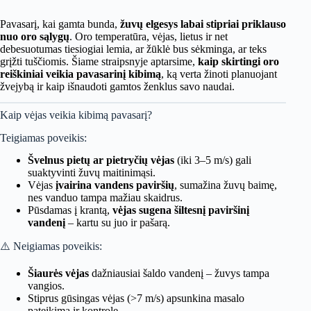
Pavasarį, kai gamta bunda,
žuvų elgesys labai stipriai priklauso
nuo oro sąlygų
. Oro temperatūra, vėjas, lietus ir net
debesuotumas tiesiogiai lemia, ar žūklė bus sėkminga, ar teks
grįžti tuščiomis. Šiame straipsnyje aptarsime,
kaip skirtingi oro
reiškiniai veikia pavasarinį kibimą
, ką verta žinoti planuojant
žvejybą ir kaip išnaudoti gamtos ženklus savo naudai.
Kaip vėjas veikia kibimą pavasarį?
Teigiamas poveikis:
Švelnus pietų ar pietryčių vėjas
(iki 3–5 m/s) gali
suaktyvinti žuvų maitinimąsi.
Vėjas
įvairina vandens paviršių
, sumažina žuvų baimę,
nes vanduo tampa mažiau skaidrus.
Pūsdamas į krantą,
vėjas sugena šiltesnį paviršinį
vandenį
– kartu su juo ir pašarą.
⚠️ Neigiamas poveikis:
Šiaurės vėjas
dažniausiai šaldo vandenį – žuvys tampa
vangios.
Stiprus gūsingas vėjas (>7 m/s) apsunkina masalo
pateikimą ir kontrolę.