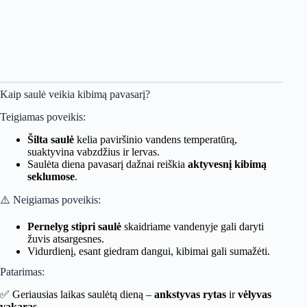
Kaip saulė veikia kibimą pavasarį?
Teigiamas poveikis:
Šilta saulė
kelia paviršinio vandens temperatūrą,
suaktyvina vabzdžius ir lervas.
Saulėta diena pavasarį dažnai reiškia
aktyvesnį kibimą
seklumose
.
⚠️ Neigiamas poveikis:
Pernelyg stipri saulė
skaidriame vandenyje gali daryti
žuvis atsargesnes.
Vidurdienį, esant giedram dangui, kibimai gali sumažėti.
Patarimas:
✅ Geriausias laikas saulėtą dieną –
ankstyvas rytas
ir
vėlyvas
vakaras
.