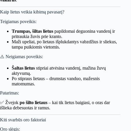
Kaip lietus veikia kibimą pavasarį?
Teigiamas poveikis:
Trumpas, šiltas lietus
papildomai deguonina vandenį ir
pritraukia žuvis prie kranto.
Maži upeliai, po lietaus išplukdantys vabzdžius ir sliekus,
tampa puikiomis vietomis.
⚠️ Neigiamas poveikis:
Šaltas lietus
stipriai atvėsina vandenį, mažina žuvų
aktyvumą.
Po stipraus lietaus – drumstas vanduo, mažesnis
matomumas.
Patarimas:
✅ Žvejok
po šilto lietaus
– kai tik lietus baigiasi, o oras dar
išlieka debesuotas ir ramus.
Kiti svarbūs oro faktoriai
Oro slėgis: