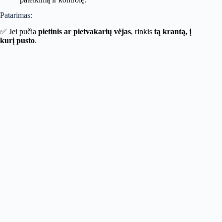
Patarimas:
✅ Jei pučia
pietinis ar pietvakarių vėjas
, rinkis
tą krantą, į
kurį pusto
.