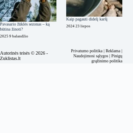
Kaip pagauti didelį karšį
Pavasario žūklės sezonas – ką
2024 23 liepos
būtina žinoti?
2025 9 balandžio
Privatumo politika
|
Reklama
|
Autorinės teisės © 2026 -
Naudojimosi sąlygos
|
Pinigų
Zuklistas.lt
grąžinimo politika