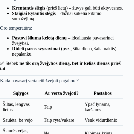
Krentantis slėgis
(prieš lietų) – žuvys gali būti aktyvesnės.
Staigiai kylantis slėgis
– dažnai sukelia kibimo
sumažėjimą.
Oro temperatūra:
Pastovi šiluma keletą dienų
– idealiausia pavasarinei
žvejybai.
Dideli paros svyravimai
(pvz., šilta diena, šalta naktis) –
nepalanku.
✅ Stebėk
ne tik orą žvejybos dieną, bet ir kelias dienas prieš
tai
.
Kada pavasarį verta eiti žvejoti pagal orą?
Sąlygos
Ar verta žvejoti?
Pastabos
Šiltas, lengvas
Ypač lynams,
Taip
lietus
karšiams
Saulėta, be vėjo
Taip ryte/vakare
Venk vidurdienio
Šiaurės vėjas,
Ne
Kibimas krinta