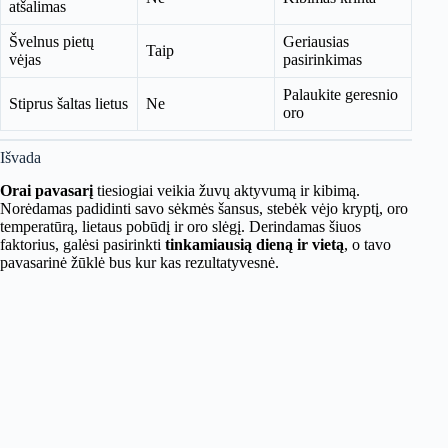
atšalimas
Švelnus pietų
Geriausias
Taip
vėjas
pasirinkimas
Palaukite geresnio
Stiprus šaltas lietus
Ne
oro
Išvada
Orai pavasarį
tiesiogiai veikia žuvų aktyvumą ir kibimą.
Norėdamas padidinti savo sėkmės šansus, stebėk vėjo kryptį, oro
temperatūrą, lietaus pobūdį ir oro slėgį. Derindamas šiuos
faktorius, galėsi pasirinkti
tinkamiausią dieną ir vietą
, o tavo
pavasarinė žūklė bus kur kas rezultatyvesnė.