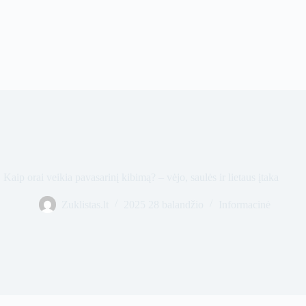
Kaip orai veikia pavasarinį kibimą? – vėjo, saulės ir lietaus įtaka
Zuklistas.lt
2025 28 balandžio
Informacinė