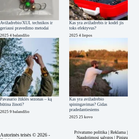
Avižadrebio/XUL technikos ir
Kas yra avižadrebis ir kodėl jis
geriausi pravedimo metodai
toks efektyvus?
2025 4 balandžio
2025 4 liepos
Pavasario žūklės sezonas – ką
Kas yra avižadrebio
būtina žinoti?
spiningavimas? Gidas
pradedantiesiems
2025 9 balandžio
2025 25 kovo
Privatumo politika
|
Reklama
|
Autorinės teisės © 2026 -
Naudojimosi sąlygos
|
Pinigų