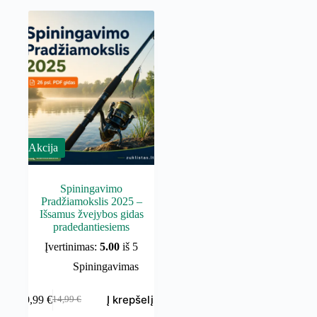
Akcija
Spiningavimo
Pradžiamokslis 2025 –
Išsamus žvejybos gidas
pradedantiesiems
Įvertinimas:
5.00
iš 5
Spiningavimas
Į krepšelį
9,99
€
14,99
€
Original
Current