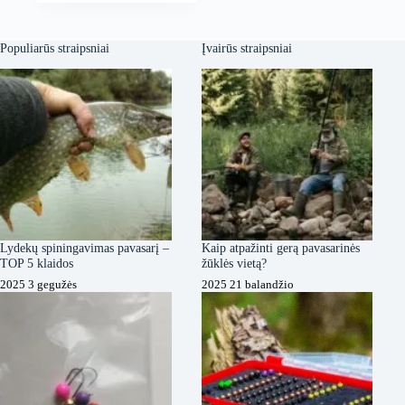
price
price
was:
is:
14,99 €.
9,99 €.
Populiarūs straipsniai
Įvairūs straipsniai
Lydekų spiningavimas pavasarį –
Kaip atpažinti gerą pavasarinės
TOP 5 klaidos
žūklės vietą?
2025 3 gegužės
2025 21 balandžio